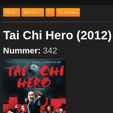
EMDB >
Alle Filme >
T >
Tai Chi Hero
Tai Chi Hero (201
Nummer:
342