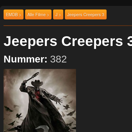
EMDB >
Alle Filme >
J >
Jeepers Creepers 3
Jeepers Creepers
Nummer:
382