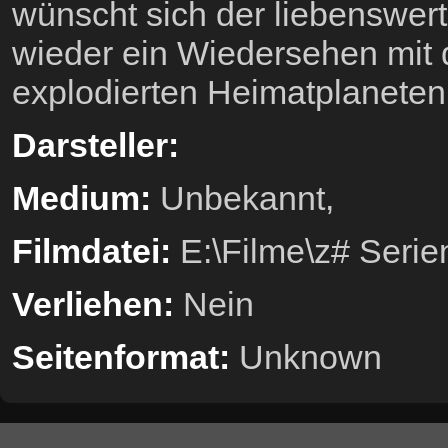
wünscht sich der liebenswer
wieder ein Wiedersehen mit
explodierten Heimatplaneten
Darsteller:
Medium:
Unbekannt,
Filmdatei:
E:\Filme\z# Serien
Verliehen:
Nein
Seitenformat:
Unknown