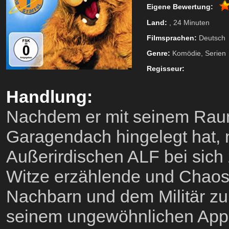
Eigene Bewertung:
Land:
, 24 Minuten
Filmsprachen:
Deutsch
Genre:
Komödie, Serien
Regisseur:
Handlung:
Nachdem er mit seinem Raum
Garagendach hingelegt hat, 
Außerirdischen ALF bei sich 
Witze erzählende und Chaos s
Nachbarn und dem Militär zu
seinem ungewöhnlichen Appet