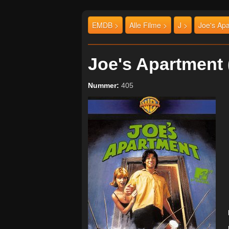
EMDB >
Alle Filme >
J >
Joe's Ap
Joe's Apartmen
Nummer:
405