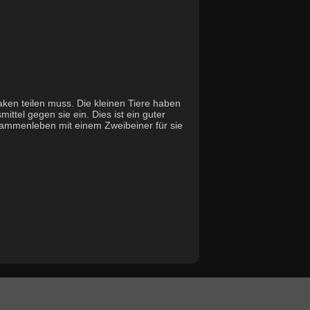
aken teilen muss. Die kleinen Tiere haben
ttel gegen sie ein. Dies ist ein guter
usammenleben mit einem Zweibeiner für sie