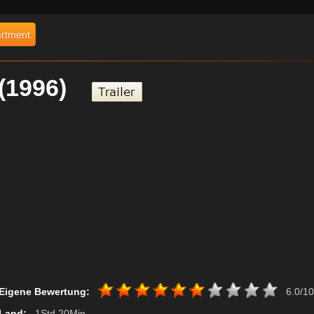
artment
t (1996)
Eigene Bewertung:
6.0/10
Land:
, 1Std 20Min