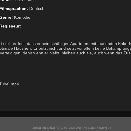
Filmsprachen:
Deutsch
Genre:
Komödie
Regisseur:
 stellt er fest, dass er sein schäbiges Apartment mit tausenden Kakerl
ptimale Hausherr. Er putzt nicht und setzt vor allem keine Bekämpfungsmi
 verteidigen, denn wenn er bleibt, bleiben auch sie, auch wenn das Z
uTube].mp4
Erstellt mit EMDB V3.17 (C) 2005-2026. No Rights Reserved ;-)