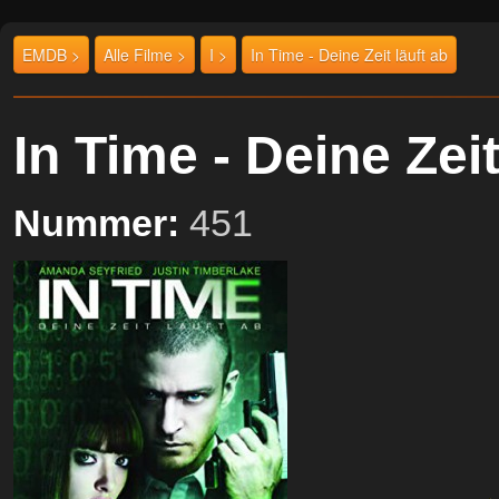
EMDB >
Alle Filme >
I >
In Time - Deine Zeit läuft ab
In Time - Deine Zei
Nummer:
451