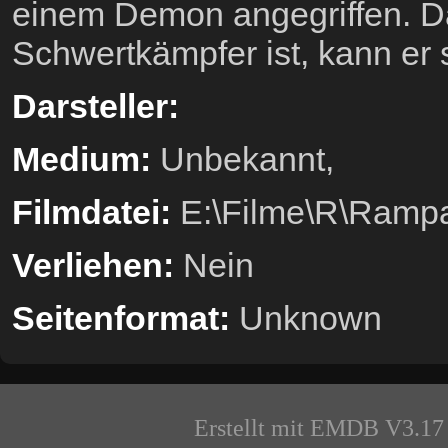
einem Demon angegriffen. Da
Schwertkämpfer ist, kann er s
Darsteller:
Medium:
Unbekannt,
Filmdatei:
E:\Filme\R\Rampa
Verliehen:
Nein
Seitenformat:
Unknown
Erstellt mit EMDB V3.17 