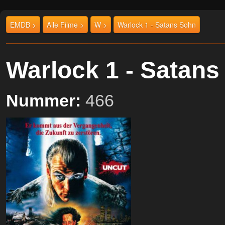
EMDB >
Alle Filme >
W >
Warlock 1 - Satans Sohn
Warlock 1 - Satan
Nummer:
466