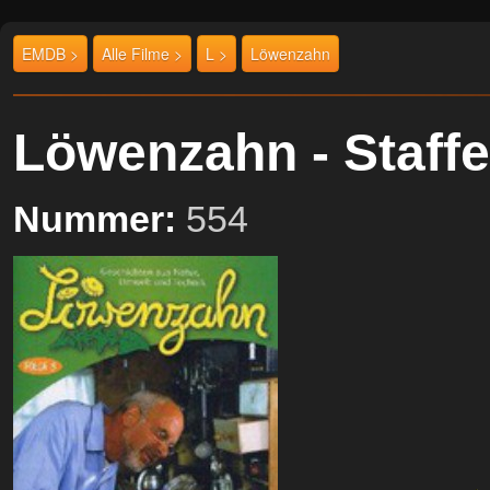
EMDB >
Alle Filme >
L >
Löwenzahn
Löwenzahn - Staff
Nummer:
554