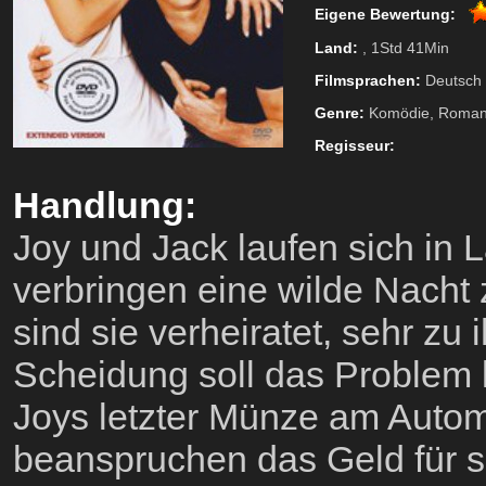
Eigene Bewertung:
Land:
, 1Std 41Min
Filmsprachen:
Deutsch
Genre:
Komödie, Roma
Regisseur:
Handlung:
Joy und Jack laufen sich in
verbringen eine wilde Nach
sind sie verheiratet, sehr zu
Scheidung soll das Problem 
Joys letzter Münze am Autom
beanspruchen das Geld für si