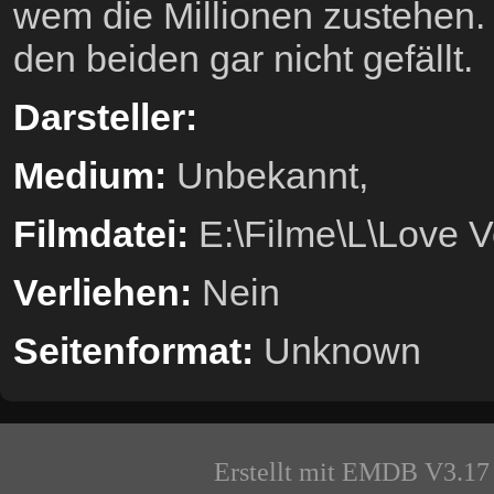
wem die Millionen zustehen. U
den beiden gar nicht gefällt.
Darsteller:
Medium:
Unbekannt,
Filmdatei:
E:\Filme\L\Love 
Verliehen:
Nein
Seitenformat:
Unknown
Erstellt mit EMDB V3.17 