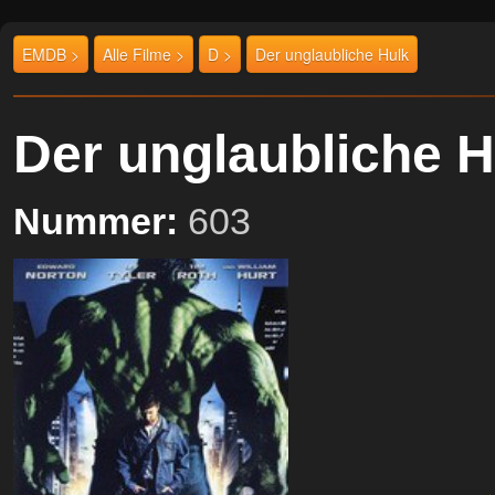
EMDB >
Alle Filme >
D >
Der unglaubliche Hulk
Der unglaubliche 
Nummer:
603