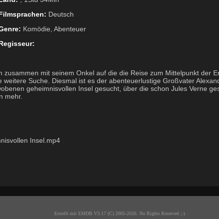
Filmsprachen:
Deutsch
Genre:
Komödie, Abenteuer
Regisseur:
zusammen mit seinem Onkel auf die die Reise zum Mittelpunkt der E
e weitere Suche. Diesmal ist es der abenteuerlustige Großvater Alexan
benen geheimnisvollen Insel gesucht, über die schon Jules Verne ges
en mehr.
nisvollen Insel.mp4
Erstellt mit EMDB V3.17 (C) 2005-2026. No Rights Reserved ;-)