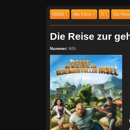
EMDB >
Alle Filme >
D >
Die Reis
Die Reise zur ge
Nummer:
605