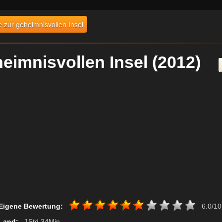
e zur geheimnisvollen Insel
heimnisvollen Insel (2012)
Eigene Bewertung:
6.0/10
Land:
, 1Std 34Min