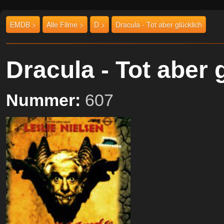
EMDB >
Alle Filme >
D >
Dracula - Tot aber glücklich
Dracula - Tot aber
Nummer:
607