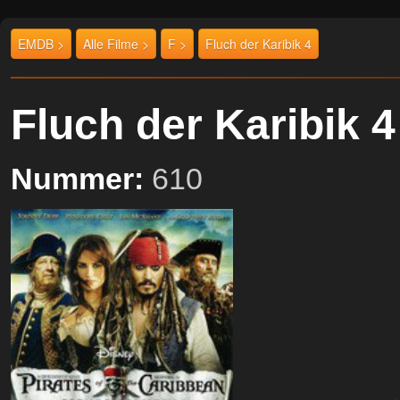
EMDB >
Alle Filme >
F >
Fluch der Karibik 4
Fluch der Karibik
Nummer:
610