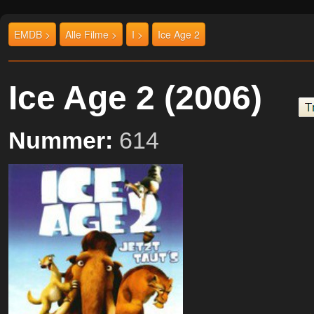
EMDB >
Alle Filme >
I >
Ice Age 2
Ice Age 2 (2006)
Nummer:
614