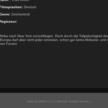
Filmsprachen:
Deutsch
Genre:
Zeichentrick
Regisseur:
frika nach New York zurückfliegen. Doch durch die Tollpatschigkeit der
ropa darf aber nicht jeder einreisen, schon gar keine Afrikaner, und 
hren Fersen.
Erstellt mit EMDB V3.17 (C) 2005-2026. No Rights Reserved ;-)