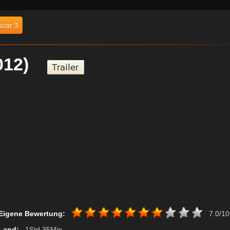
car 3
2012)
Eigene Bewertung:
7.0/10
Land:
, 1Std 35Min