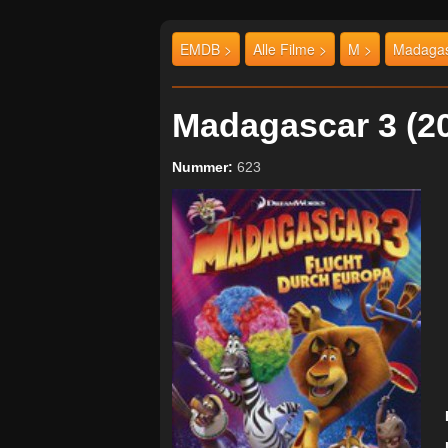
EMDB >
Alle Filme >
M >
Madagas
Madagascar 3 (
Nummer:
623