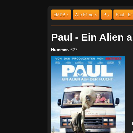
EMDB >
Alle Filme >
P >
Paul - Ei
Paul - Ein Alien
Nummer:
627