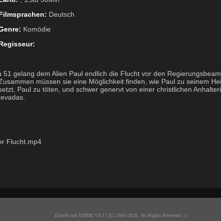
Filmsprachen:
Deutsch
Genre:
Komödie
Regisseur:
 51 gelang dem Alien Paul endlich die Flucht vor den Regierungsbeam
Zusammen müssen sie eine Möglichkeit finden, wie Paul zu seinem He
etzt, Paul zu töten, und schwer genervt von einer christlichen Anhalter
Nevadas.
der Flucht.mp4
Erstellt mit EMDB V3.17 (C) 2005-2026. No Rights Reserved ;-)