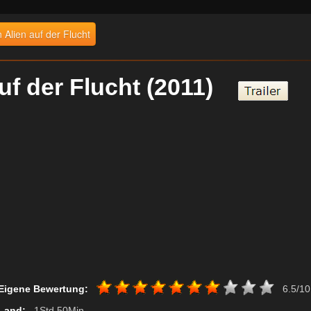
n Alien auf der Flucht
 auf der Flucht (2011)
Eigene Bewertung:
6.5/10
Land:
, 1Std 50Min