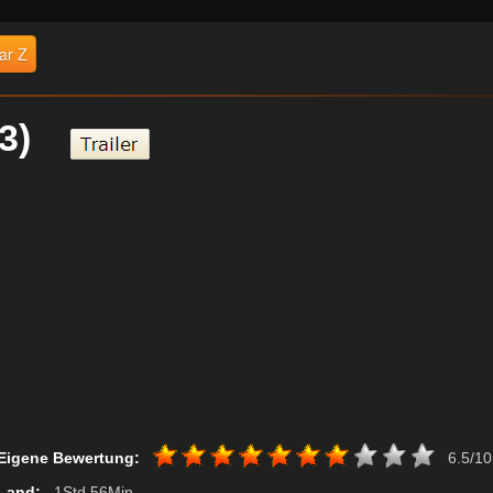
ar Z
013)
Eigene Bewertung:
6.5/10
Land:
, 1Std 56Min