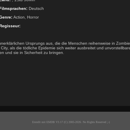
Filmsprachen:
Deutsch
Genre:
Action, Horror
Regisseur:
unerklärlichen Ursprungs aus, die die Menschen reihenweise in Zombie
 City, als die tödliche Epidemie sich weiter ausbreitet und unvorstellbar
en und sie in Sicherheit zu bringen.
Erstellt mit EMDB V3.17 (C) 2005-2026. No Rights Reserved ;-)