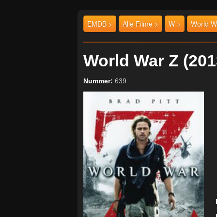
EMDB >
Alle Filme >
W >
World W
World War Z (2
Nummer:
639