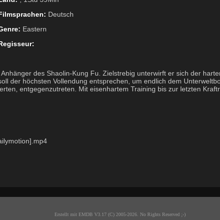
Filmsprachen:
Deutsch
Genre:
Eastern
Regisseur:
er Anhänger des Shaolin-Kung Fu. Zielstrebig unterwirft er sich der har
oll der höchsten Vollendung entsprechen, um endlich dem Unterweltb
sierten, entgegenzutreten. Mit eisenhartem Training bis zur letzten Kraft
ailymotion].mp4
Erstellt mit EMDB V3.17 (C) 2005-2026. No Rights Reserved ;-)