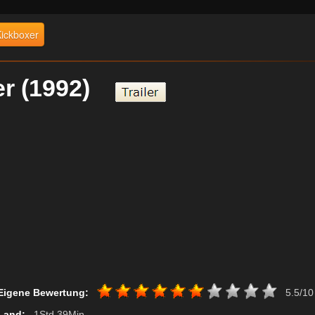
Kickboxer
er (1992)
Eigene Bewertung:
5.5/10
Land:
, 1Std 39Min