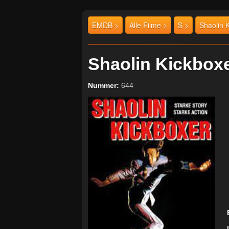
EMDB >
Alle Filme >
S >
Shaolin 
Shaolin Kickbox
Nummer:
644