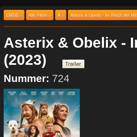
EMDB >
Alle Filme >
A >
Asterix & Obelix - Im Reich der Mit
Asterix & Obelix - 
(2023)
Nummer:
724