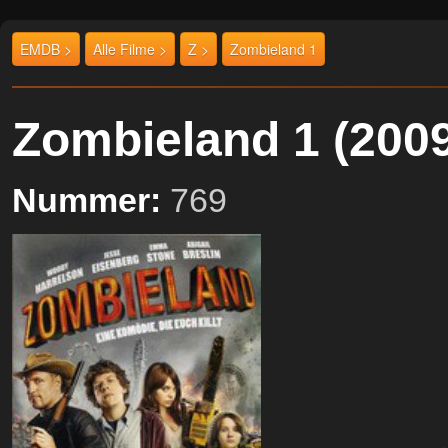
EMDB >
Alle Filme >
Z >
Zombieland 1
Zombieland 1 (20
Nummer:
769