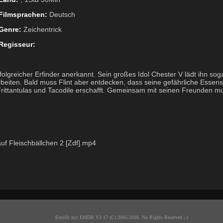
Filmsprachen:
Deutsch
Genre:
Zeichentrick
Regisseur:
rfolgreicher Erfinder anerkannt. Sein großes Idol Chester V lädt ihn so
arbeiten. Bald muss Flint aber entdecken, dass seine gefährliche Esse
tantulas und Tacodile erschafft. Gemeinsam mit seinen Freunden mus
uf Fleischbällchen 2 [Zdf].mp4
Erstellt mit EMDB V3.17 (C) 2005-2026. No Rights Reserved ;-)