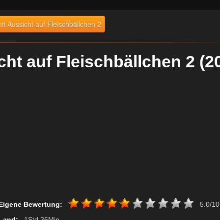
it Aussicht auf Fleischbällchen 2
cht auf Fleischbällchen 2 
Eigene Bewertung:
5.0/10
Land:
, 1Std 36Min