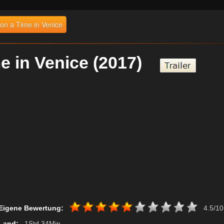
n a Time in Venice
e in Venice (2017)
Eigene Bewertung:
4.5/10
Land:
, 1Std 34Min