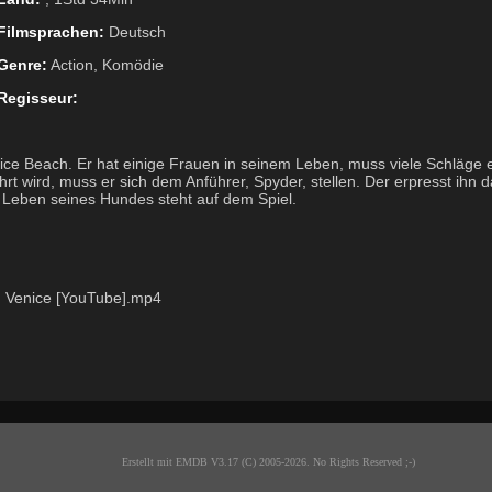
Filmsprachen:
Deutsch
Genre:
Action, Komödie
Regisseur:
Venice Beach. Er hat einige Frauen in seinem Leben, muss viele Schläge
ührt wird, muss er sich dem Anführer, Spyder, stellen. Der erpresst ihn 
 Leben seines Hundes steht auf dem Spiel.
n Venice [YouTube].mp4
Erstellt mit EMDB V3.17 (C) 2005-2026. No Rights Reserved ;-)