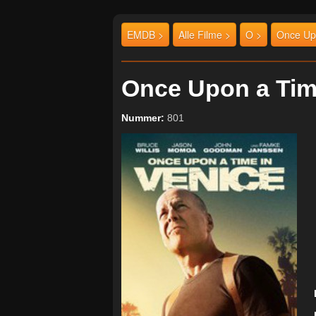
EMDB >
Alle Filme >
O >
Once Upo
Once Upon a Tim
Nummer:
801