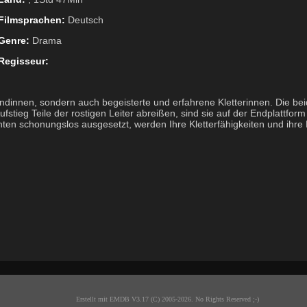
Filmsprachen:
Deutsch
Genre:
Drama
Regisseur:
ndinnen, sondern auch begeisterte und erfahrene Kletterinnen. Die be
fstieg Teile der rostigen Leiter abreißen, sind sie auf der Endplattfo
n schonungslos ausgesetzt, werden Ihre Kletterfähigkeiten und ihre F
Erstellt mit EMDB V3.17 (C) 2005-2026. No Rights Reserved ;-)