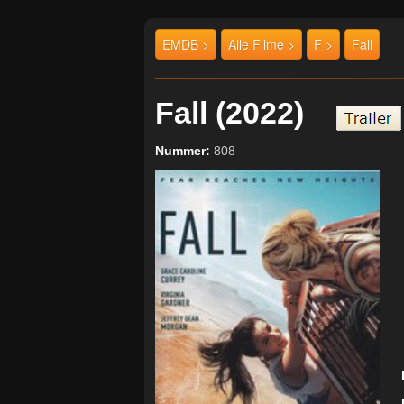
EMDB >
Alle Filme >
F >
Fall
Fall (2022)
Nummer:
808