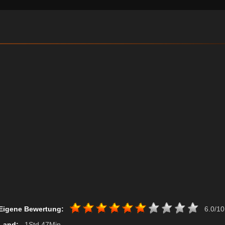
Eigene Bewertung:
6.0/10
Land:
, 1Std 47Min