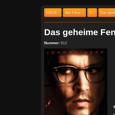
EMDB >
Alle Filme >
D >
Das geh
Das geheime F
Nummer:
812