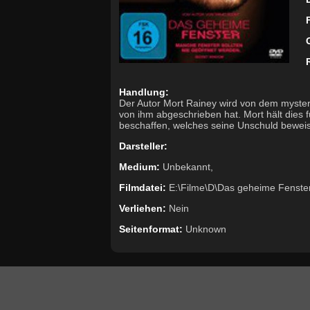
Handlung:
Der Autor Mort Rainey wird von dem myster
von ihm abgeschrieben hat. Mort hält dies 
beschaffen, welches seine Unschuld beweise
Darsteller:
Medium:
Unbekannt,
Filmdatei:
E:\Filme\D\Das geheime Fenster
Verliehen:
Nein
Seitenformat:
Unknown