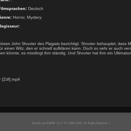
Filmsprachen:
Deutsch
Genre:
Horror, Mystery
Regisseur:
iösen John Shooter des Plagiats bezichtigt. Shooter behauptet, dass
für einen Witz, den er schnell aufklären kann. Doch so sehr er auch ve
n könnte, es misslingt ihm ständig. Und Shooter hat ihm ein Ultimatum
 [Zdf].mp4
Erstellt mit EMDB V3.17 (C) 2005-2026. No Rights Reserved ;-)