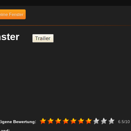
eime Fenster
enster
Eigene Bewertung:
6.5/10
Land:
,