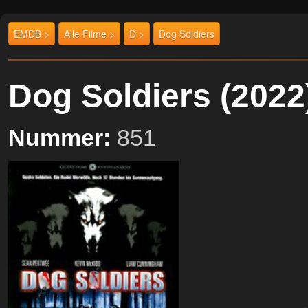
EMDB >
Alle Filme >
D >
Dog Soldiers
Dog Soldiers (20
Nummer:
851