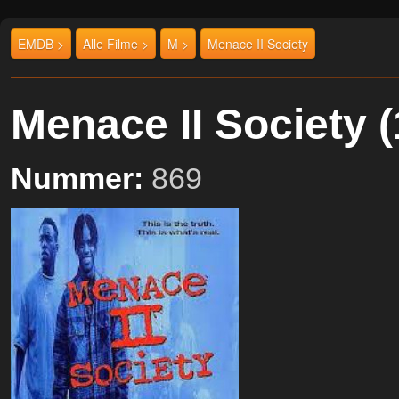
EMDB >
Alle Filme >
M >
Menace II Society
Menace II Society
Nummer:
869