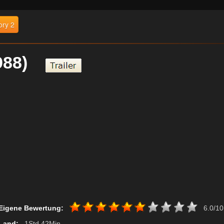
ory 2
(1988)
Eigene Bewertung:
6.0/10
Land:
, 1Std 42Min