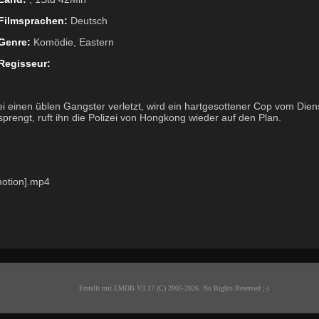
Filmsprachen:
Deutsch
Genre:
Komödie, Eastern
Regisseur:
 einen üblen Gangster verletzt, wird ein hartgesottener Cop vom Dien
sprengt, ruft ihn die Polizei von Hongkong wieder auf den Plan.
motion].mp4
Erstellt mit EMDB V3.17 (C) 2005-2026. No Rights Reserved ;-)