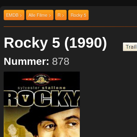
EMDB >
Alle Filme >
R >
Rocky 5
Rocky 5 (1990)
Nummer:
878