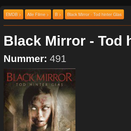
EMDB >
Alle Filme >
B >
Black Mirror - Tod hinter Glas
Black Mirror - Tod
Nummer:
491