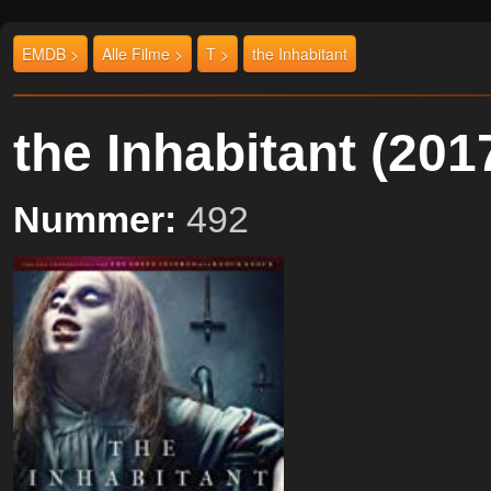
EMDB >
Alle Filme >
T >
the Inhabitant
the Inhabitant (2
Nummer:
492