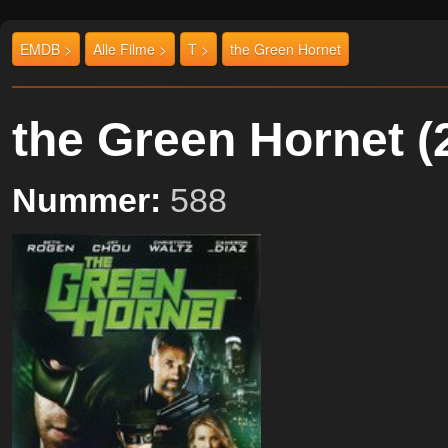
EMDB >
Alle Filme >
T >
the Green Hornet
the Green Hornet
Nummer:
588