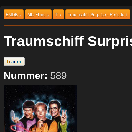
EMDB >
Alle Filme >
T >
Traumschiff Surprise - Periode 1
Traumschiff Surpri
Nummer:
589