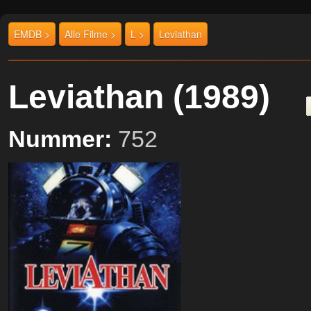
EMDB >
Alle Filme >
L >
Leviathan
Leviathan (1989)
Nummer:
752