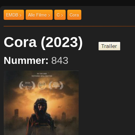
EMDB >
Alle Filme >
C >
Cora
Cora (2023)
Nummer:
843