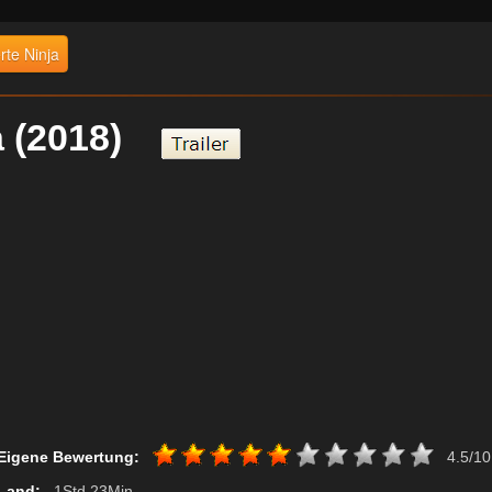
rte Ninja
ja (2018)
Eigene Bewertung:
4.5/10
Land:
, 1Std 23Min