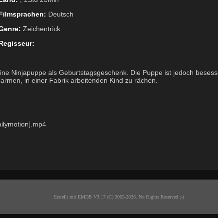
Filmsprachen:
Deutsch
Genre:
Zeichentrick
Regisseur:
e Ninjapuppe als Geburtstagsgeschenk. Die Puppe ist jedoch besessen
men, in einer Fabrik arbeitenden Kind zu rächen.
ailymotion].mp4
Erstellt mit EMDB V3.17 (C) 2005-2026. No Rights Reserved ;-)