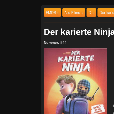
EMDB >
Alle Filme >
D >
Der karie
Der karierte Nin
Nummer:
844