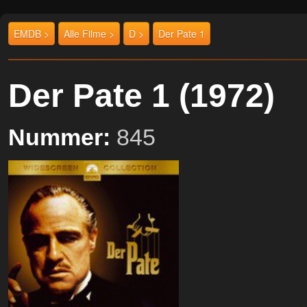
EMDB >
Alle Filme >
D >
Der Pate 1
Der Pate 1 (1972
Nummer:
845